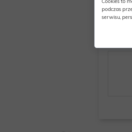
Cookies to m
podczas prze
Twój e-mai
serwisu, pers
Wiadomo