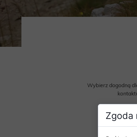
Wybierz dogodną dla
kontakt
Zgoda n