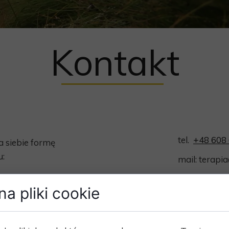
Kontakt
tel.
+48 608
 siebie formę
u:
mail:
terapia
a pliki cookie