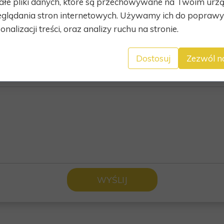
ałe pliki danych, które są przechowywane na Twoim urz
glądania stron internetowych. Używamy ich do poprawy 
l:
onalizacji treści, oraz analizy ruchu na stronie.
Dostosuj
Zezwól n
ść
WYŚLIJ