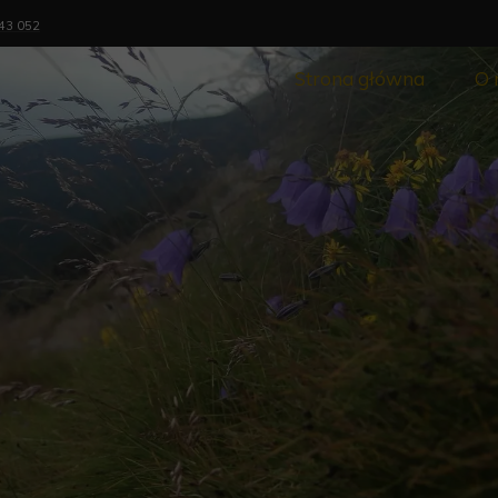
643
052
Strona główna
O 