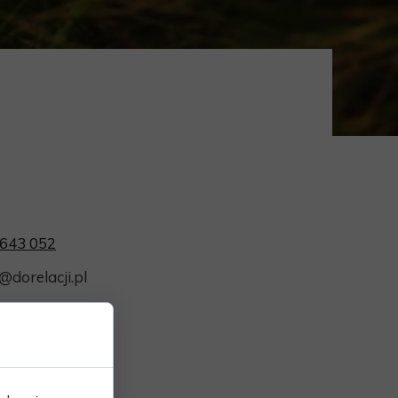
 643 052
@dorelacji.pl