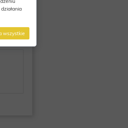
ądzeniu
działania
a wszystkie